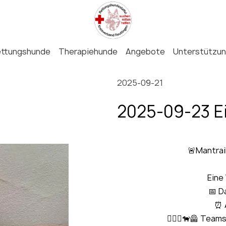
ettungshunde
Therapiehunde
Angebote
Unterstützu
2025-09-21
2025-09-23 Ei
🚨Mantrai
Eine
📅 D
⏰ 
🏃🏻‍♀️🐕‍🦺 Tea