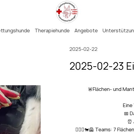
ettungshunde
Therapiehunde
Angebote
Unterstützu
2025-02-22
2025-02-23 E
Mantrail in R
🚨Flächen- und Mant
Eine
📅 D
⏰ 
🏃🏻‍♀️🐕‍🦺 Teams: 7 Fläc