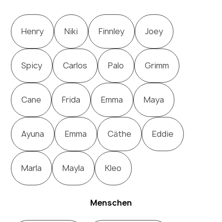
Henry
Niki
Finnley
Joey
Spicy
Carlos
Palo
Grimm
Cane
Frida
Emma
Maya
Ayuna
Emma
Cäthe
Eddie
Marla
Mayla
Kleo
Menschen