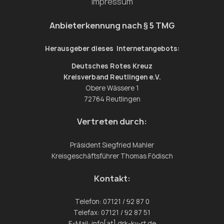
Impressum
Anbieterkennung nach § 5 TMG
Herausgeber dieses Internetangebots:
Deutsches Rotes Kreuz
Kreisverband Reutlingen e.V.
Obere Wässere 1
72764 Reutlingen
Vertreten durch:
Präsident Siegfried Mahler
Kreisgeschäftsführer Thomas Födisch
Kontakt:
Telefon: 07121 / 92 87 0
Telefax: 07121 / 92 87 51
E-Mail: info[at] drk-kv-rt.de