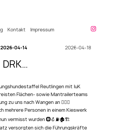
ng
Kontakt
Impressum
2026-04-14
2026-04-18
g DRK
estaffel Reutlingen
ngshundestaffel Reutlingen mit IuK
eisten Flächen- sowie Mantrailerteams
ng zu uns nach Wangen an 🐕‍🦺🦮
h mehrere Personen in einem Kieswerk
nun vermisst wurden 🛞🪝⛽️🏚️🏗️
atz versorgten sich die Führungskräfte