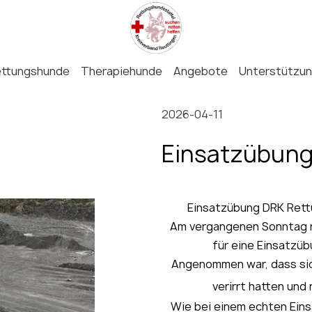
ettungshunde
Therapiehunde
Angebote
Unterstützu
2026-04-11
Einsatzübun
Rettungshund
Einsatzübung DRK Rettu
mit IuK
Am vergangenen Sonntag r
für eine Einsatzübu
Angenommen war, dass sic
verirrt hatten und 
Wie bei einem echten Eins