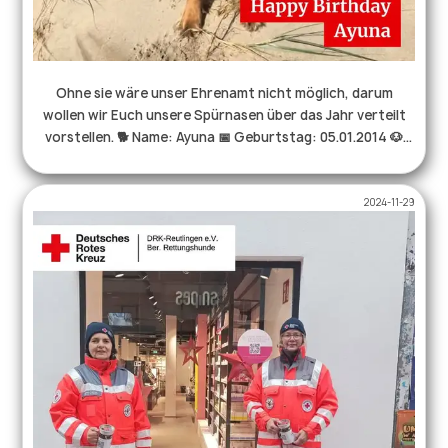
ganz besondere Tiroler Prinzessin. 👑♥️ Ayuna 05.01.2014 -
08.05.2025🌈 . . . #herzenshund #seelenhunde
#rettungshunde #therapiehund #ehrenamt #drk
#hovawart #hundeliebe
Ohne sie wäre unser Ehrenamt nicht möglich, darum
wollen wir Euch unsere Spürnasen über das Jahr verteilt
vorstellen. 🐕 Name: Ayuna 📅 Geburtstag: 05.01.2014 🐶
Rasse: Hovawart 🎓in Rente seit: 2024 📢 Anzeige:
Verbeller 🧍🏻‍♀Hundeführer: Bärbel 🎁Lieblingsbelohnung:
2024-11-29
Leberkäse und davon reichlich 🫶weitere Qualifikation:
Bürohund, ausgebildeter Therapiehund, Katzenerziehung
Noch mehr Infos über uns und unsere Arbeit findet ihr auf
unserer Homepage unter https://rhs-reutlingen.de. . . .
#rettungshund #ehrenamt #hundeliebe #hovawart
#therapiehund #drk #hundmitjob