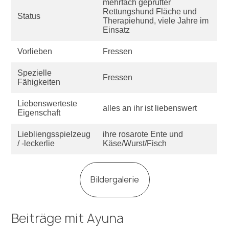
mehrfach geprüfter
Rettungshund Fläche und
Status
Therapiehund, viele Jahre im
Einsatz
Vorlieben
Fressen
Spezielle
Fressen
Fähigkeiten
Liebenswerteste
alles an ihr ist liebenswert
Eigenschaft
Liebliengsspielzeug
ihre rosarote Ente und
/ -leckerlie
Käse/Wurst/Fisch
Bildergalerie
Beiträge mit Ayuna