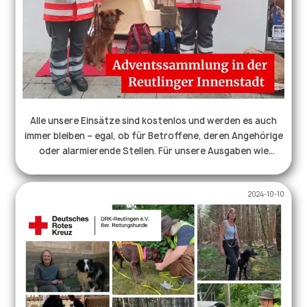
Alle unsere Einsätze sind kostenlos und werden es auch
immer bleiben – egal, ob für Betroffene, deren Angehörige
oder alarmierende Stellen. Für unsere Ausgaben wie
Technik, Equipment und vieles mehr sind wir auf
Spendengelder angewiesen. ♥️⛑️ Daher wird man uns und
2024-10-10
unsere Hunde auch in diesem Jahr an allen
Adventssamstagen in der Reutlinger Innenstadt
antreffen. ⛑️🐕 Wir freuen uns auf nette Gespräche, neue
und bekannte Gesichter und natürlich auch über eine
Spende in unser Kässchen. Mittlerweile gibt es außerdem
die Möglichkeit, sicher und bequem per PayPal zu spenden
– den QR-Code findet man auch bei unseren Teams auf
den Spendendosen. Wir freuen uns auf alle Besucher und