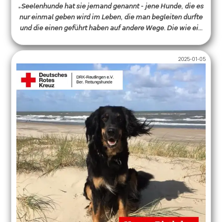
„𝘚𝘦𝘦𝘭𝘦𝘯𝘩𝘶𝘯𝘥𝘦 𝘩𝘢𝘵 𝘴𝘪𝘦 𝘫𝘦𝘮𝘢𝘯𝘥 𝘨𝘦𝘯𝘢𝘯𝘯𝘵 - 𝘫𝘦𝘯𝘦 𝘏𝘶𝘯𝘥𝘦, 𝘥𝘪𝘦 𝘦𝘴
𝘯𝘶𝘳 𝘦𝘪𝘯𝘮𝘢𝘭 𝘨𝘦𝘣𝘦𝘯 𝘸𝘪𝘳𝘥 𝘪𝘮 𝘓𝘦𝘣𝘦𝘯, 𝘥𝘪𝘦 𝘮𝘢𝘯 𝘣𝘦𝘨𝘭𝘦𝘪𝘵𝘦𝘯 𝘥𝘶𝘳𝘧𝘵𝘦
𝘶𝘯𝘥 𝘥𝘪𝘦 𝘦𝘪𝘯𝘦𝘯 𝘨𝘦𝘧ü𝘩𝘳𝘵 𝘩𝘢𝘣𝘦𝘯 𝘢𝘶𝘧 𝘢𝘯𝘥𝘦𝘳𝘦 𝘞𝘦𝘨𝘦. 𝘋𝘪𝘦 𝘸𝘪𝘦 𝘦𝘪𝘯
𝘚𝘤𝘩𝘢𝘵𝘵𝘦𝘯 𝘸𝘢𝘳𝘦𝘯 𝘶𝘯𝘥 𝘸𝘪𝘦 𝘥𝘪𝘦 𝘓𝘶𝘧𝘵 𝘻𝘶𝘮 𝘈𝘵𝘮𝘦𝘯. 𝘑𝘦𝘯𝘦 𝘏𝘶𝘯𝘥𝘦,
𝘥𝘪𝘦 𝘶𝘯𝘴 𝘰𝘩𝘯𝘦 𝘞𝘰𝘳𝘵𝘦 𝘷𝘦𝘳𝘴𝘵𝘢𝘯𝘥𝘦𝘯.“ -Antoine de Saint-
2025-01-05
Exupéry- Die Welt stand still, als wir die Nachricht
erhielten, dass Ayuna vorausgegangen ist.🥺 Bereits 2014
begann sie auf kleinen Welpenpfoten ihre Karriere in
unserer Bereitschaft. Mit ihrem Frauchen Bärbel
absolvierte sie nicht nur zahlreiche Trainings, Prüfungen
und Einsätze, sondern war auch nach ihrem Ruhestand
noch als geprüftes Therapiehundeteam im Einsatz. Beide
waren unzertrennlich, wo Bärbel war, war auch Ayuna und
es war allen klar- diese zwei gehören zusammen.🥰 Ayuna
war für uns Menschen und unsere Hunde ein großer
Lehrmeister. Mit ihrer liebevollen, freundlichen und
witzigen Art hat sie einen festen Platz in unseren Herzen
eingenommen – und wird unvergessen bleiben. Liebe
Bärbel, die gesamte Bereitschaft der DRK
Rettungshundestaffel Reutlingen trauert mit dir um deine