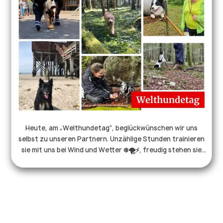
wünschen eine schöne Vorweihnachtszeit! . . . #ehrenamt
#drk #reutlingen #blaulichtfamilie #rettungshunde
#helferaufvierpfoten #hundeliebe #vermisstensuche
Heute, am „Welthundetag“, beglückwünschen wir uns
selbst zu unseren Partnern. Unzählige Stunden trainieren
sie mit uns bei Wind und Wetter ❄️🌪️⚡️, freudig stehen sie
nachts an der Tür, wenn der Melder klingelt 😴, mutig
laufen sie ins Dunkle und Unbekannte. All das, damit wir im
Ernstfall schnell Hilfe leisten können. Unsere Hunde sind
Familie, Begleiter, Freunde und Teammitglieder, wir sind
dankbar für jeden einzelnen von ihnen.♥️🐕 . . .
#welthundetag #hundeleben #rettungshund #ehrenamt