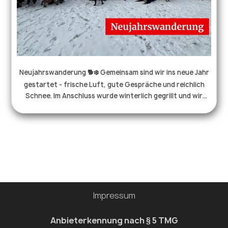
Neujahrswanderung 🐕❄️ Gemeinsam sind wir ins neue Jahr
gestartet - frische Luft, gute Gespräche und reichlich
Schnee. Im Anschluss wurde winterlich gegrillt und wir
haben einen richtig schönen Nachmittag zusammen
verbracht. Vielen Dank für diese tolle Organisation!🤩 So
darf das Jahr beginnen! ✨🔥 . . . #wanderlust #hundeleben
#rettungshundestaffel #ehrenamtverbindet #hundeliebe
#schwäbischealb
Impressum
Anbieterkennung nach § 5 TMG