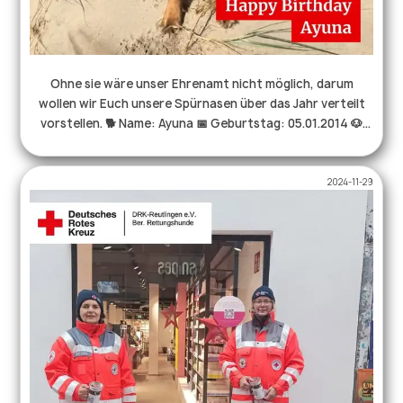
ganz besondere Tiroler Prinzessin. 👑♥️ Ayuna 05.01.2014 -
08.05.2025🌈 . . . #herzenshund #seelenhunde
#rettungshunde #therapiehund #ehrenamt #drk
#hovawart #hundeliebe
Ohne sie wäre unser Ehrenamt nicht möglich, darum
wollen wir Euch unsere Spürnasen über das Jahr verteilt
vorstellen. 🐕 Name: Ayuna 📅 Geburtstag: 05.01.2014 🐶
Rasse: Hovawart 🎓in Rente seit: 2024 📢 Anzeige:
Verbeller 🧍🏻‍♀Hundeführer: Bärbel 🎁Lieblingsbelohnung:
2024-11-29
Leberkäse und davon reichlich 🫶weitere Qualifikation:
Bürohund, ausgebildeter Therapiehund, Katzenerziehung
Noch mehr Infos über uns und unsere Arbeit findet ihr auf
unserer Homepage unter https://rhs-reutlingen.de. . . .
#rettungshund #ehrenamt #hundeliebe #hovawart
#therapiehund #drk #hundmitjob