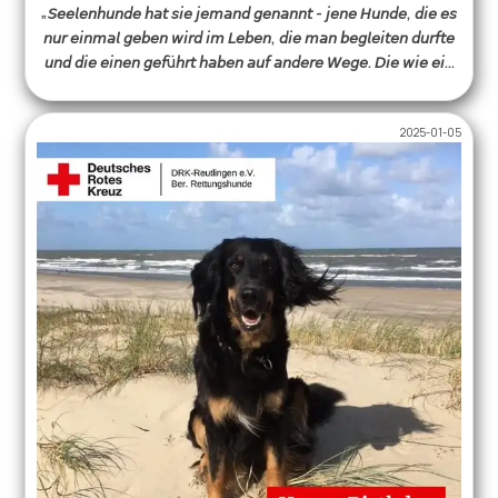
„𝘚𝘦𝘦𝘭𝘦𝘯𝘩𝘶𝘯𝘥𝘦 𝘩𝘢𝘵 𝘴𝘪𝘦 𝘫𝘦𝘮𝘢𝘯𝘥 𝘨𝘦𝘯𝘢𝘯𝘯𝘵 - 𝘫𝘦𝘯𝘦 𝘏𝘶𝘯𝘥𝘦, 𝘥𝘪𝘦 𝘦𝘴
𝘯𝘶𝘳 𝘦𝘪𝘯𝘮𝘢𝘭 𝘨𝘦𝘣𝘦𝘯 𝘸𝘪𝘳𝘥 𝘪𝘮 𝘓𝘦𝘣𝘦𝘯, 𝘥𝘪𝘦 𝘮𝘢𝘯 𝘣𝘦𝘨𝘭𝘦𝘪𝘵𝘦𝘯 𝘥𝘶𝘳𝘧𝘵𝘦
𝘶𝘯𝘥 𝘥𝘪𝘦 𝘦𝘪𝘯𝘦𝘯 𝘨𝘦𝘧ü𝘩𝘳𝘵 𝘩𝘢𝘣𝘦𝘯 𝘢𝘶𝘧 𝘢𝘯𝘥𝘦𝘳𝘦 𝘞𝘦𝘨𝘦. 𝘋𝘪𝘦 𝘸𝘪𝘦 𝘦𝘪𝘯
𝘚𝘤𝘩𝘢𝘵𝘵𝘦𝘯 𝘸𝘢𝘳𝘦𝘯 𝘶𝘯𝘥 𝘸𝘪𝘦 𝘥𝘪𝘦 𝘓𝘶𝘧𝘵 𝘻𝘶𝘮 𝘈𝘵𝘮𝘦𝘯. 𝘑𝘦𝘯𝘦 𝘏𝘶𝘯𝘥𝘦,
𝘥𝘪𝘦 𝘶𝘯𝘴 𝘰𝘩𝘯𝘦 𝘞𝘰𝘳𝘵𝘦 𝘷𝘦𝘳𝘴𝘵𝘢𝘯𝘥𝘦𝘯.“ -Antoine de Saint-
2025-01-05
Exupéry- Die Welt stand still, als wir die Nachricht
erhielten, dass Ayuna vorausgegangen ist.🥺 Bereits 2014
begann sie auf kleinen Welpenpfoten ihre Karriere in
unserer Bereitschaft. Mit ihrem Frauchen Bärbel
absolvierte sie nicht nur zahlreiche Trainings, Prüfungen
und Einsätze, sondern war auch nach ihrem Ruhestand
noch als geprüftes Therapiehundeteam im Einsatz. Beide
waren unzertrennlich, wo Bärbel war, war auch Ayuna und
es war allen klar- diese zwei gehören zusammen.🥰 Ayuna
war für uns Menschen und unsere Hunde ein großer
Lehrmeister. Mit ihrer liebevollen, freundlichen und
witzigen Art hat sie einen festen Platz in unseren Herzen
eingenommen – und wird unvergessen bleiben. Liebe
Bärbel, die gesamte Bereitschaft der DRK
Rettungshundestaffel Reutlingen trauert mit dir um deine