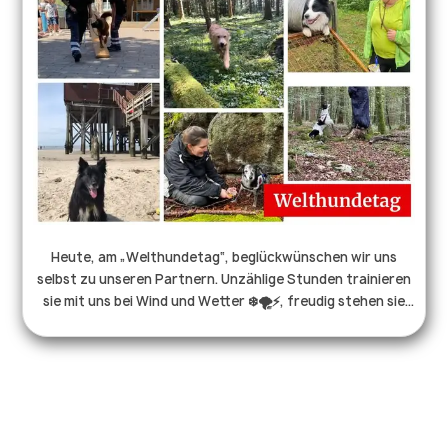
wünschen eine schöne Vorweihnachtszeit! . . . #ehrenamt
#drk #reutlingen #blaulichtfamilie #rettungshunde
#helferaufvierpfoten #hundeliebe #vermisstensuche
Heute, am „Welthundetag“, beglückwünschen wir uns
selbst zu unseren Partnern. Unzählige Stunden trainieren
sie mit uns bei Wind und Wetter ❄️🌪️⚡️, freudig stehen sie
nachts an der Tür, wenn der Melder klingelt 😴, mutig
laufen sie ins Dunkle und Unbekannte. All das, damit wir im
Ernstfall schnell Hilfe leisten können. Unsere Hunde sind
Familie, Begleiter, Freunde und Teammitglieder, wir sind
dankbar für jeden einzelnen von ihnen.♥️🐕 . . .
#welthundetag #hundeleben #rettungshund #ehrenamt