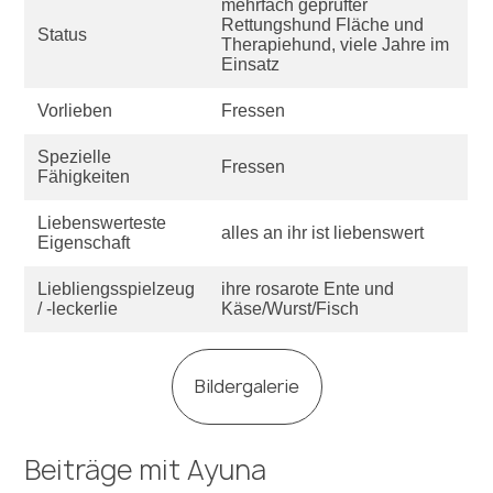
mehrfach geprüfter
Rettungshund Fläche und
Status
Therapiehund, viele Jahre im
Einsatz
Vorlieben
Fressen
Spezielle
Fressen
Fähigkeiten
Liebenswerteste
alles an ihr ist liebenswert
Eigenschaft
Liebliengsspielzeug
ihre rosarote Ente und
/ -leckerlie
Käse/Wurst/Fisch
Bildergalerie
Beiträge mit Ayuna