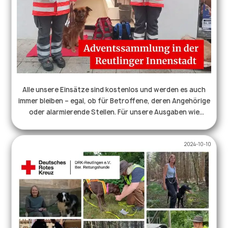
Alle unsere Einsätze sind kostenlos und werden es auch
immer bleiben – egal, ob für Betroffene, deren Angehörige
oder alarmierende Stellen. Für unsere Ausgaben wie
Technik, Equipment und vieles mehr sind wir auf
Spendengelder angewiesen. ♥️⛑️ Daher wird man uns und
2024-10-10
unsere Hunde auch in diesem Jahr an allen
Adventssamstagen in der Reutlinger Innenstadt
antreffen. ⛑️🐕 Wir freuen uns auf nette Gespräche, neue
und bekannte Gesichter und natürlich auch über eine
Spende in unser Kässchen. Mittlerweile gibt es außerdem
die Möglichkeit, sicher und bequem per PayPal zu spenden
– den QR-Code findet man auch bei unseren Teams auf
den Spendendosen. Wir freuen uns auf alle Besucher und