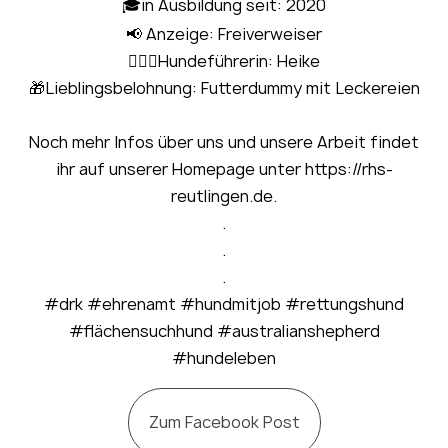
🎓in Ausbildung seit: 2020
📢 Anzeige: Freiverweiser
🧍🏻‍♀Hundeführerin: Heike
🎁Lieblingsbelohnung: Futterdummy mit Leckereien
Noch mehr Infos über uns und unsere Arbeit findet
ihr auf unserer Homepage unter https://rhs-
reutlingen.de.
.
.
.
#drk #ehrenamt #hundmitjob #rettungshund
#flächensuchhund #australianshepherd
#hundeleben
Zum Facebook Post