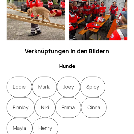
Verknüpfungen in den Bildern
Hunde
Eddie
Marla
Joey
Spicy
Finnley
Niki
Emma
Cinna
Mayla
Henry