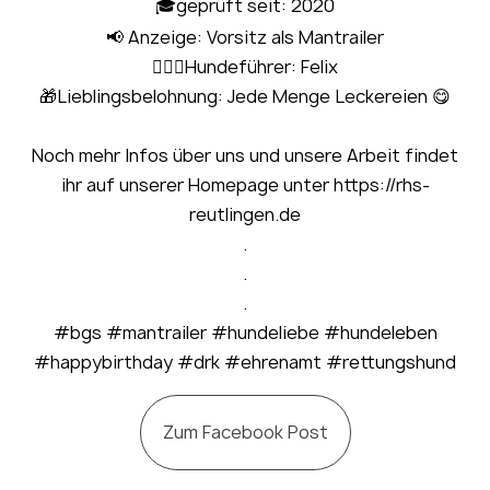
🎓geprüft seit: 2020
📢 Anzeige: Vorsitz als Mantrailer
🧍🏻‍♀Hundeführer: Felix
🎁Lieblingsbelohnung: Jede Menge Leckereien 😋
Noch mehr Infos über uns und unsere Arbeit findet
ihr auf unserer Homepage unter https://rhs-
reutlingen.de
.
.
.
#bgs #mantrailer #hundeliebe #hundeleben
#happybirthday #drk #ehrenamt #rettungshund
Zum Facebook Post