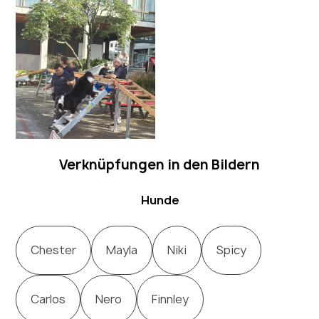
Verknüpfungen in den Bildern
Hunde
Chester
Mayla
Niki
Spicy
Carlos
Nero
Finnley