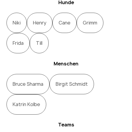
Hunde
Niki
Henry
Cane
Grimm
Frida
Till
Menschen
Bruce Sharma
Birgit Schmidt
Katrin Kolbe
Teams