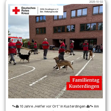
2025-10-02
#halloweenmitteamgeist #suchhunde #ehrenamt
🐾🚑 10 Jahre „Helfer vor Ort“ in Kusterdingen 🚑🐾 Am