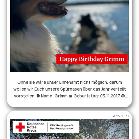
Ohne sie wäre unser Ehrenamt nicht möglich, darum
wollen wir Euch unsere Spürnasen über das Jahr verteilt
vorstellen. 🐕 Name: Grimm 📅 Geburtstag: 03.11.2017 🐶
Rasse: Australian Shepherd 🎓dabei seit: 2020 📢 Anzeige:
Anspringen am Hundeführer 🧍🏻‍♀Hundeführer: René 🎁
2025-10-31
Lieblingsbelohnung: Jede Menge Leckeres und ein
Zergelspiel😎 Noch mehr Infos über uns und unsere Arbeit
findet ihr auf unserer Homepage unter https://rhs-
reutlingen.de . . . #hundeliebe #happybirthday