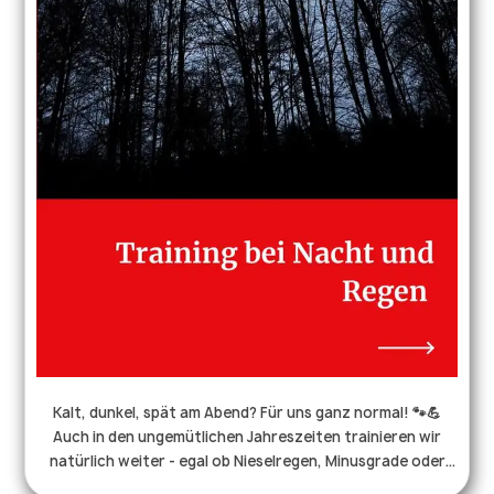
Christina mit Joey zu den bestandenen Modulen Verhalten
und Grundgehorsam. 🤩 Zum bestandenen Modul
Gewandtheit gratulieren wir außerdem: Ralf mit Eddie,
Marion mit Niki, René mit Grimm und Cane sowie Damaris
mit Grimm und Cane. Ein großes Dankeschön geht an die
vier Prüferinnen Tanya, Zachura, Katharina und Almuth,
die über den langen Tag hinweg alle Teams fair bewertet
haben. Natürlich bedanken wir uns auch bei unserem
großartigen Team der Bereitschaft Reutlingen – ohne
euch wäre ein so großes Event nicht möglich gewesen! 🫶 .
. . #drk #rettungshund #ehrenamtistehrensache
#hundmitjob #prüfung
Kalt, dunkel, spät am Abend? Für uns ganz normal! 🐾💪
Auch in den ungemütlichen Jahreszeiten trainieren wir
natürlich weiter - egal ob Nieselregen, Minusgrade oder
pechschwarze Nacht. Unsere Versteckpersonen sitzen