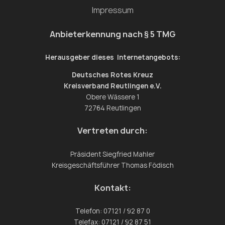
Impressum
bedanken uns für die Gastfreundschaft und die
Möglichkeit unser Ehrenamt vorzustellen und freuen uns
auf das nächste Wiedersehen! 🤩 . . . #ehrenamt
Anbieterkennung nach § 5 TMG
#hundmitjob #rettungshunde #mariaberg #drk
#hundeleben #sigmaringen #rettungshundestaffel
Herausgeber dieses Internetangebots:
Deutsches Rotes Kreuz
Kreisverband Reutlingen e.V.
Obere Wässere 1
72764 Reutlingen
Vertreten durch:
Präsident Siegfried Mahler
Kreisgeschäftsführer Thomas Födisch
Kontakt:
Telefon: 07121 / 92 87 0
Telefax: 07121 / 92 87 51