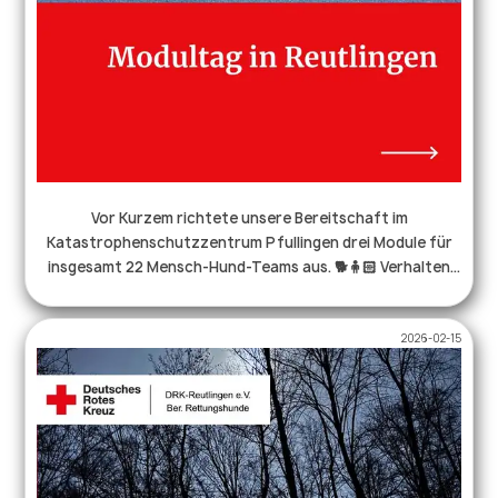
Vor Kurzem richtete unsere Bereitschaft im
Katastrophenschutzzentrum Pfullingen drei Module für
insgesamt 22 Mensch-Hund-Teams aus. 🐕🧍🏻 Verhalten
und Grundfertigkeiten – der Grundstein für die
zukünftige Arbeit. 🦮🧍🏻‍♀️ Grundgehorsam – Überprüfung
2026-02-15
des Gehorsams, ähnlich einer BH. 🐩🪜 Gewandtheit –
Voraussetzung für künftige Trümmerprüfungen. Wir
freuen uns, allen Teilnehmerinnen und Teilnehmern des
Moduls Verhalten und Grundfertigkeiten und dem Modul
Grundgehorsam gratulieren zu dürfen! Wir wünschen
euch viel Freude auf eurem weiteren Weg in der RH-Arbeit.
♥️ Besonders gratulieren wir aus unserer Bereitschaft: 🥳