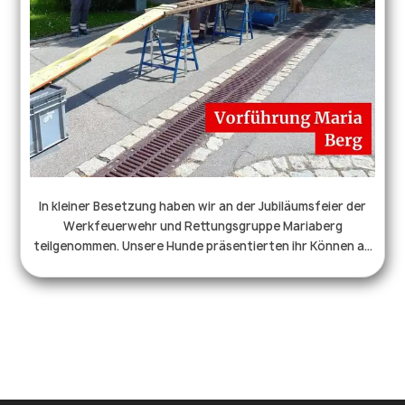
In kleiner Besetzung haben wir an der Jubiläumsfeier der
Werkfeuerwehr und Rettungsgruppe Mariaberg
teilgenommen. Unsere Hunde präsentierten ihr Können an
der Leiter und am Tunnel. Außerdem haben wir in der
Gruppe Elemente aus dem Gehorsam dargeboten. Und
unsere Hunde haben dem interessierten Publikum im
Rahmen eines Verweises, die verschiedenen Anzeigearten,
präsentiert. Vom Verbeller, über den Freiverweiser und den
Bringsler war alles dabei. Ein Highlight war für viele
Besucher der Kontakt zu unseren Hunden und so gab es
natürlich auch ausgiebige Streicheleinheiten. 🥰 Wir