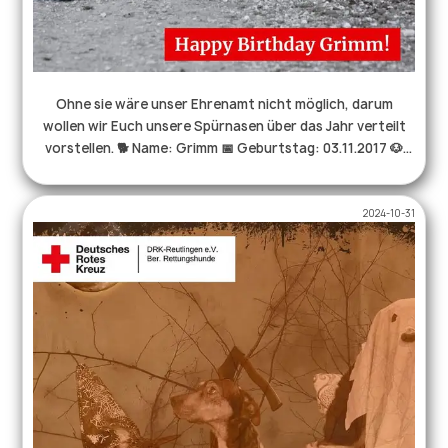
Ohne sie wäre unser Ehrenamt nicht möglich, darum
wollen wir Euch unsere Spürnasen über das Jahr verteilt
vorstellen. 🐕 Name: Grimm 📅 Geburtstag: 03.11.2017 🐶
Rasse: Australian Shepherd 🎓in Ausbildung seit: 2020 📢
Anzeige: Freiverweiser 🧍🏻‍♀Hundeführer: René 🎁
2024-10-31
Lieblingsbelohnung: Jede Menge Würstchen und ein Spiel
mit René Noch mehr Infos über uns und unsere Arbeit
findet ihr auf unserer Homepage unter https://rhs-
reutlingen.de. . . . #rettungshundestaffel #drk
#hundeleben #hundeliebe #aussiesofinstagram
#ehrenamtistehrensache #happybirthday