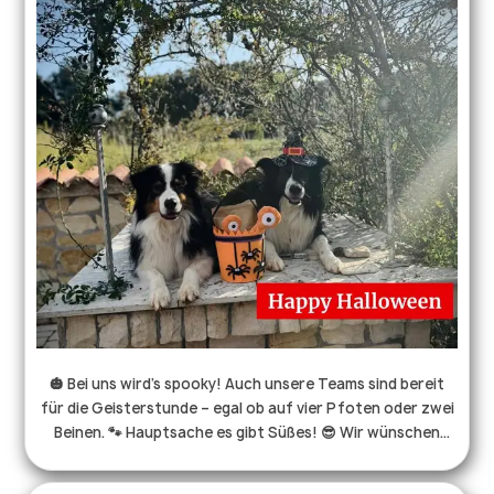
#rettungshundestaffel #hundeleben #drk
#ehrenamtistehrensache
🎃 Bei uns wird’s spooky! Auch unsere Teams sind bereit
für die Geisterstunde – egal ob auf vier Pfoten oder zwei
Beinen. 🐾 Hauptsache es gibt Süßes! 😎 Wir wünschen
euch ein gruselig schönes Halloween – mit viel Spaß und
tollen Kostümen! 🍪👻 #rhsreutlingen #rettungshunde