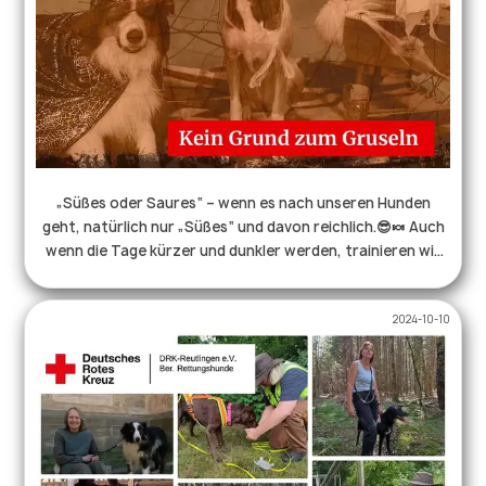
„Süßes oder Saures“ – wenn es nach unseren Hunden
geht, natürlich nur „Süßes“ und davon reichlich.😎🍬 Auch
wenn die Tage kürzer und dunkler werden, trainieren wir
weiterhin regelmäßig mit unseren Teams, auch im Dunkeln,
schließlich finden unsere Einsätze überwiegend nachts
2024-10-10
statt.🦇🌖 Das einzig Gruselige dabei ist, wenn der
Hundeführer mal zu wenig Kekse eingepackt hat.😜 Wir
wünschen euch allen einen schönen Feiertag morgen! . . .
#rettungshundestaffel #drk #ehrenamt #247
#hundeleben #hundmitjob #rettungshund