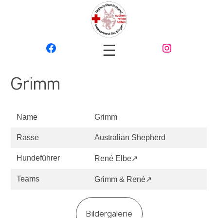
☰
Grimm
Name
Grimm
Rasse
Australian Shepherd
Hundeführer
René Elbe↗
Teams
Grimm & René↗
Bildergalerie