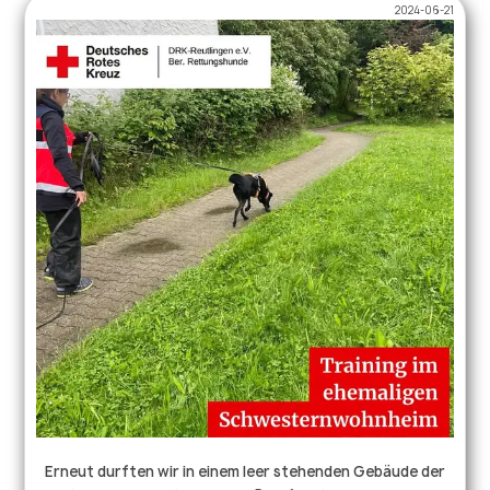
2024-06-21
Blaulichtorganisationen und durften auch selbst
reanimieren oder für unsere Hunde ins Versteck gehen. Wir
bedanken uns für die Einladung und den
kameradschaftlichen Austausch. @polizei.bw.ravensburg
@malteser.reutlingen @feuerwehr.gammertingen
@drkkreisverbandsigmaringen @stadtgammertingen . . .
#ehrenamtverbindet #katastrophenschutz
#rettungshundestaffel #blaulichtfamilie #drk
#gammertingen
Erneut durften wir in einem leer stehenden Gebäude der