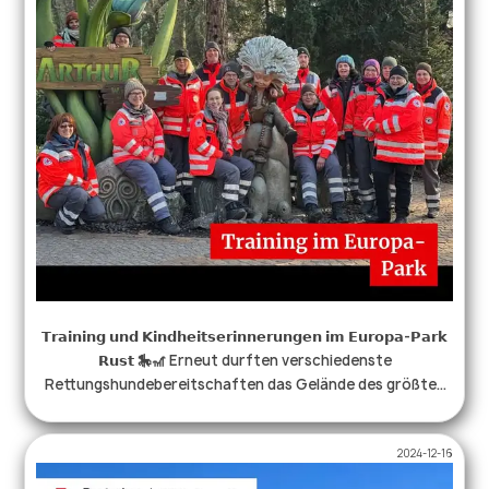
die gesamte Organisation und den vielfältigen Austausch!
🤩🥰 Wir freuen uns auf eine Fortsetzung… . . .
#ehrenamtverbindet #drk #örhb #bergrettung
#flächensuche #mantrailing #rettungshundestaffel
#rettungshund #gemeinschaft
𝗧𝗿𝗮𝗶𝗻𝗶𝗻𝗴 𝘂𝗻𝗱 𝗞𝗶𝗻𝗱𝗵𝗲𝗶𝘁𝘀𝗲𝗿𝗶𝗻𝗻𝗲𝗿𝘂𝗻𝗴𝗲𝗻 𝗶𝗺 𝗘𝘂𝗿𝗼𝗽𝗮-𝗣𝗮𝗿𝗸
𝗥𝘂𝘀𝘁 🎠🎢 Erneut durften verschiedenste
Rettungshundebereitschaften das Gelände des größten
Freizeitparks Deutschlands für ein intensives und ganz
besonderes Training nutzen! 🤩 🐕 Unsere Hunde tauchten
2024-12-16
am Vormittag in die Tiefen von Atlantis ab. Zwischen
magischen Quallen 🪼 und gefährlichen Krabben 🦀 suchten