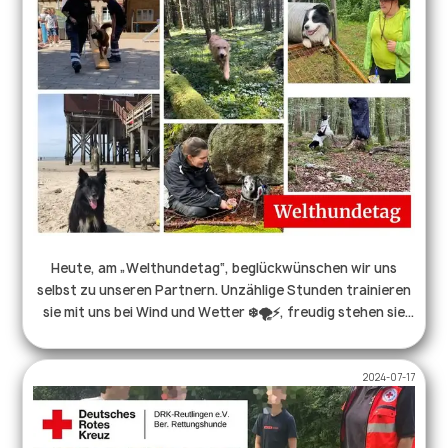
Heute, am „Welthundetag“, beglückwünschen wir uns
selbst zu unseren Partnern. Unzählige Stunden trainieren
sie mit uns bei Wind und Wetter ❄️🌪️⚡️, freudig stehen sie
nachts an der Tür, wenn der Melder klingelt 😴, mutig
laufen sie ins Dunkle und Unbekannte. All das, damit wir im
2024-07-17
Ernstfall schnell Hilfe leisten können. Unsere Hunde sind
Familie, Begleiter, Freunde und Teammitglieder, wir sind
dankbar für jeden einzelnen von ihnen.♥️🐕 . . .
#welthundetag #hundeleben #rettungshund #ehrenamt