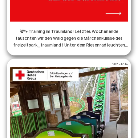
🐻🐾 Training im Traumland! Letztes Wochenende
tauschten wir den Wald gegen die Märchenkulisse des
freizeitpark_traumland ! Unter dem Riesenrad leuchten
die Augen unserer Teams immer ein bisschen mehr, denn
mittlerweile ist das Traumland ein fester Bestandteil in
2025-12-14
unserer Jahresplanung worauf sich alle freuen! 🎡 Für die
Saisoneröffnung wünschen wir euch alles Gute und
bedanken uns erneut für eure Gastfreundschaft!🎢✨
#Rettungshunde #Traumland #Bärenhöhle #Training
#Danke #Saisonstart #ehrenamt