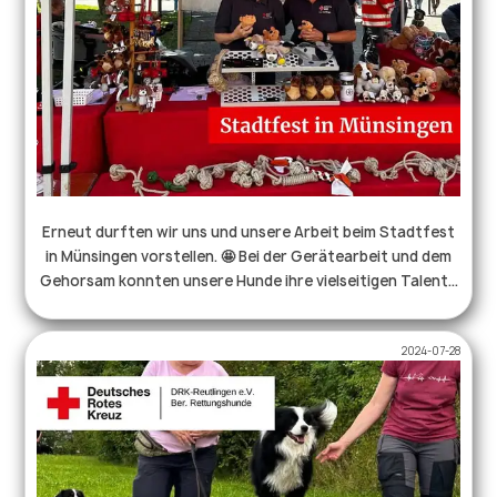
Erneut durften wir uns und unsere Arbeit beim Stadtfest
in Münsingen vorstellen. 🤩 Bei der Gerätearbeit und dem
Gehorsam konnten unsere Hunde ihre vielseitigen Talente
zeigen, und auch die Mantrailer bewiesen ihr Können bei
einem kurzen Trail durch die Menschenmenge. Wir
2024-07-28
bedanken uns für die Einladung bei der Stadt #münsingen
und bei allen Besuchern für den gemeinsamen Nachmittag.
Wir freuen uns bereits auf das nächste Stadtfest. 🤩 . . .
#rettungshundearbeit #drk #ehrenamt #stadtfest
#münsingen #gerätearbeit #mantrailer #hundeleben