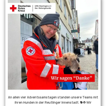
mehr Infos über uns und unsere Arbeit findet ihr auf
unserer Homepage unter https://rhs-reutlingen.de . . .
#hundeliebe #rettungshund #hundmitjob #drk
#herzenshund #happybirthday #hundeglück
An allen vier Adventssamstagen standen unsere Teams mit
ihren Hunden in der Reutlinger Innenstadt. 🐕⛑️ Wir