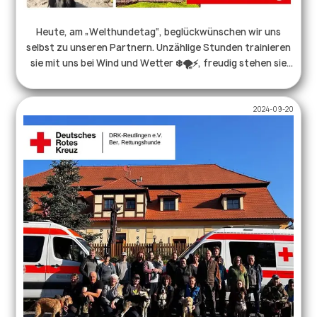
Heute, am „Welthundetag“, beglückwünschen wir uns
selbst zu unseren Partnern. Unzählige Stunden trainieren
sie mit uns bei Wind und Wetter ❄️🌪️⚡️, freudig stehen sie
nachts an der Tür, wenn der Melder klingelt 😴, mutig
laufen sie ins Dunkle und Unbekannte. All das, damit wir im
2024-09-20
Ernstfall schnell Hilfe leisten können. Unsere Hunde sind
Familie, Begleiter, Freunde und Teammitglieder, wir sind
dankbar für jeden einzelnen von ihnen.♥️🐕 . . .
#welthundetag #hundeleben #rettungshund #ehrenamt
#drk #hundmitjob #hund #hundeaufinstagram