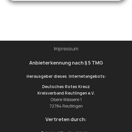
Vielen Dank für die erneute Nutzung dieses weitläufigen
Geländes! 🤩 . . . #drk #rettungshunde
#rettungshundestaffel #gotrainyourdog #hundewetter
#ehrenamt
Impressum
Anbieterkennung nach § 5 TMG
Herausgeber dieses Internetangebots:
Deutsches Rotes Kreuz
Kreisverband Reutlingen e.V.
Obere Wässere 1
72764 Reutlingen
Vertreten durch: