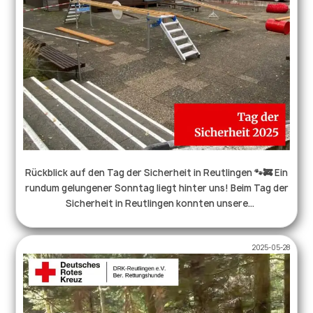
Rückblick auf den Tag der Sicherheit in Reutlingen 🐾🚒 Ein
rundum gelungener Sonntag liegt hinter uns! Beim Tag der
Sicherheit in Reutlingen konnten unsere
Rettungshundeteams in mehreren Vorführungen ihr
Können zeigen – mit spannenden Einblicken in
2025-05-28
Gerätearbeit und Gehorsam. 💪🐕‍🦺 Auch unsere
Therapiehunde waren mit dabei und sorgten mit ihrer
ruhigen, freundlichen Art für viele schöne Begegnungen –
und zahlreiche neue Freundschaften. 🐶💛 Ein riesiges
Dankeschön an alle Gäste und Zuschauer für das