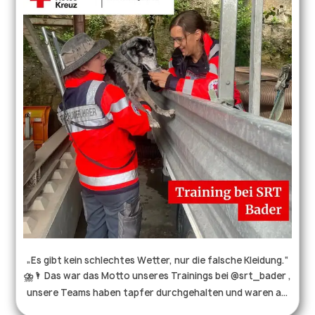
schweißt nicht nur zusammen, sondern bietet auch immer
wieder neue Blickwinkel auf unsere Teams. 🤩 . . .
#rettungshundestaffel #gerätearbeit #trümmersuche
#münsingen #blaulichtfamilie #flächensuche
„Es gibt kein schlechtes Wetter, nur die falsche Kleidung.“
⛈️🌂 Das war das Motto unseres Trainings bei @srt_bader ,
unsere Teams haben tapfer durchgehalten und waren am
Ende zwar ziemlich durchweicht aber sehr zufrieden. 😅