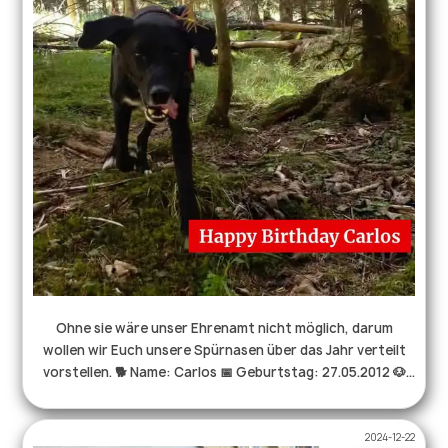
großartige Interesse, die vielen netten Gespräche und
Spenden! Ihr macht solche Tage zu etwas ganz
Besonderem. ♥️ Ebenso danken wir der Stadt Reutlingen,
allen Hilfsorganisationen und den Organisatoren dieses
tollen Tages. Wir freuen uns jetzt schon auf ein
Wiedersehen im nächsten Jahr! 🙌 . . . #reutlingen
#ehrenamt #rettungshund #therapiehund #drk
#blaulichtfamilie #hiorg #tagdersicherheit
Ohne sie wäre unser Ehrenamt nicht möglich, darum
wollen wir Euch unsere Spürnasen über das Jahr verteilt
vorstellen. 🐕 Name: Carlos 📅 Geburtstag: 27.05.2012 🐶
Rasse: Mischling 🎓in Rente seit: 2020 📢 Anzeige:
Rückverweiser mit Vorsitz 🧍🏻‍♀Hundeführerin: Manuela 🎁
2024-12-22
Lieblingsbelohnung: vieeeeeele Saitenwürstchen 🤤 Noch