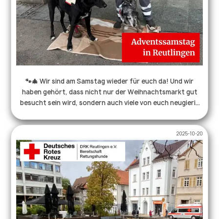
🐾🎄 Wir sind am Samstag wieder für euch da! Und wir
haben gehört, dass nicht nur der Weihnachtsmarkt gut
besucht sein wird, sondern auch viele von euch neugierig
auf unsere Arbeit sind. 😉 Unsere Teams sind am Samstag
von 9:30-16:30 Uhr wieder in der Reutlinger Innenstadt
2025-10-20
verteilt und freuen sich über nette Gespräche.❤️🐶 Kommt
vorbei, sprecht uns an, lernt unsere Arbeit kennen und
genießt den Weihnachtsmarkt!🎄🐾 . . . #rettungshunde
#ehrenamt #ehrenamtausüberzeugung #drk
#reutlingen #weihnachtsmarkt #adventszeit