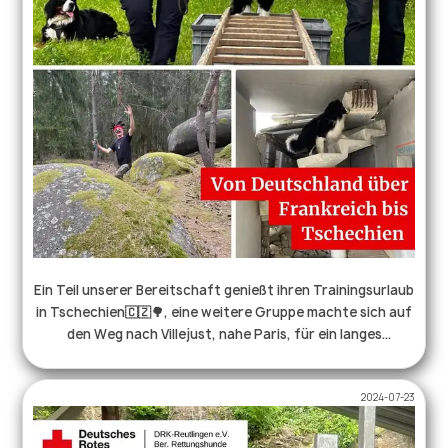
Ein Teil unserer Bereitschaft genießt ihren Trainingsurlaub
in Tschechien🇨🇿🌳, eine weitere Gruppe machte sich auf
den Weg nach Villejust, nahe Paris, für ein langes
Trümmerwochenende beim @csp_france . 🇫🇷⛑️ Derweil
wurde zuhause fleißig für das anstehende Stadtfest in
2024-07-23
Münsingen (Sonntag 28.07.24) trainiert. Wir freuen uns
über zahlreichen Besuch zu unseren Vorführungen.💪🐕
Das gemeinsame Training mit anderen Bereitschaften