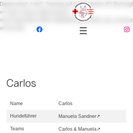
Deprecated: trim(): Passing null to parameter #1 ($string)
of type string is deprecated in
/mnt/web705/b1/29/51433629/htdocs/2025_db_site/layo
☰
on line 265
Carlos
Name
Carlos
Hundeführer
Manuela Sandner↗
Teams
Carlos & Manuela↗